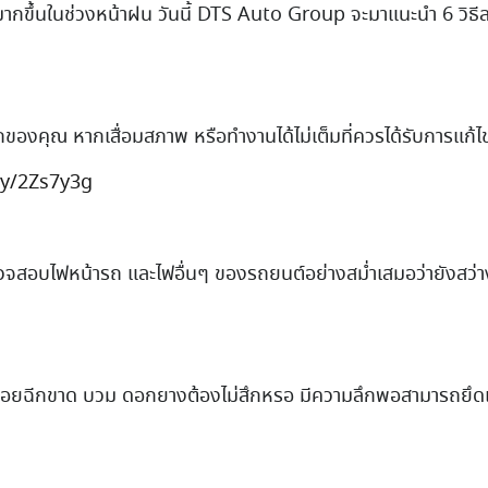
ังมากขึ้นในช่วงหน้าฝน วันนี้ DTS Auto Group จะมาแนะนำ 6 วิธีล
องคุณ หากเสื่อมสภาพ หรือทำงานได้ไม่เต็มที่ควรได้รับการแก้ไ
.ly/2Zs7y3g
บไฟหน้ารถ และไฟอื่นๆ ของรถยนต์อย่างสม่ำเสมอว่ายังสว่างเป็น
มีรอยฉีกขาด บวม ดอกยางต้องไม่สึกหรอ มีความลึกพอสามารถยึดเก