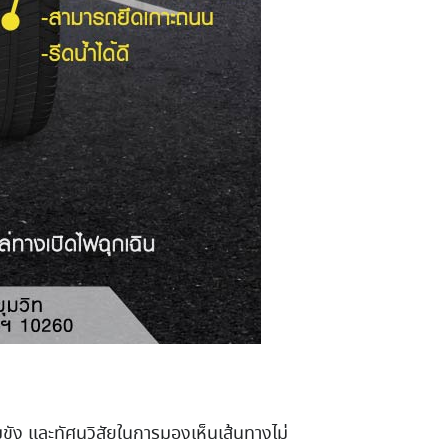
วมขัง และทัศนวิสัยในการมองเห็นเส้นทางไม่