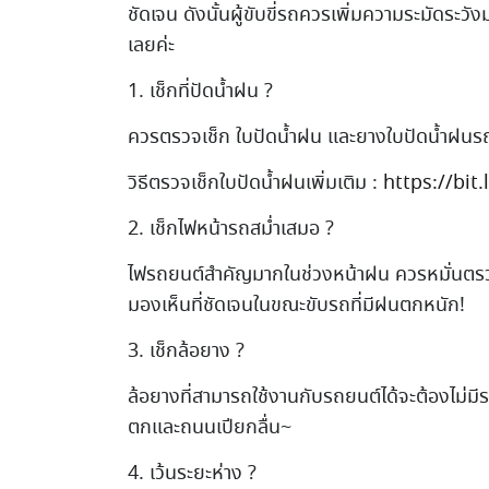
ชัดเจน ดังนั้นผู้ขับขี่รถควรเพิ่มความระมัดระว
เลยค่ะ
1. เช็กที่ปัดน้ำฝน
?
ควรตรวจเช็ก ใบปัดน้ำฝน และยางใบปัดน้ำฝนรถข
วิธีตรวจเช็กใบปัดน้ำฝนเพิ่มเติม :
https://bit
2. เช็กไฟหน้ารถสม่ำเสมอ
?
ไฟรถยนต์สำคัญมากในช่วงหน้าฝน ควรหมั่นตรวจสอ
มองเห็นที่ชัดเจนในขณะขับรถที่มีฝนตกหนัก!
3. เช็กล้อยาง
?
ล้อยางที่สามารถใช้งานกับรถยนต์ได้จะต้องไม่
ตกและถนนเปียกลื่น~
4. เว้นระยะห่าง
?