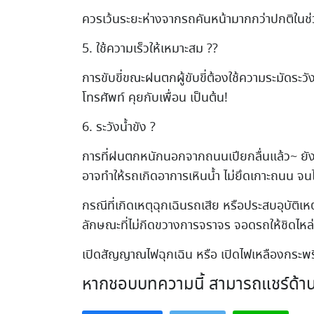
ควรเว้นระยะห่างจากรถคันหน้ามากกว่าปกติในช่
5. ใช้ความเร็วให้เหมาะสม
?
?
การขับขี่ขณะฝนตกผู้ขับขี่ต้องใช้ความระมัดระวัง
โทรศัพท์ คุยกับเพื่อน เป็นต้น!
6. ระวังน้ำขัง
?
การที่ฝนตกหนักนอกจากถนนเปียกลื่นแล้ว~ ยังอาจ
อาจทำให้รถเกิดอาการเหินน้ำ ไม่ยึดเกาะถนน จนไม่
กรณีที่เกิดเหตุฉุกเฉินรถเสีย หรือประสบอุบัต
ลักษณะที่ไม่กีดขวางการจราจร จอดรถให้ชิดไหล่
เปิดสัญญาณไฟฉุกเฉิน หรือ เปิดไฟเหลืองกระพริบ เพื
หากชอบบทความนี้ สามารถแชร์ด้าน