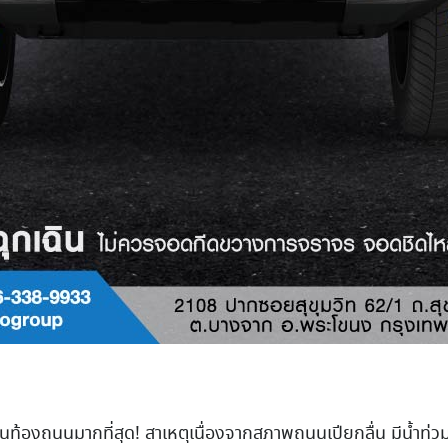
ุ” บนท้องถนนมากที่สุด! สาเหตุเนื่องจากสภาพถนนเปียกลื่น มีน้ำท่