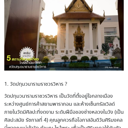
1. วัดปทุมวนารามราชวรวิหาร ?
วัดปทุมวนารามราชวรวิหาร เป็นวัดที่ตั้งอยู่ใจกลางเมือง
ระหว่างศูนย์การค้าสยามพารากอน และห้างเซ็นทรัลเวิลด์
ภายในวัดมีศิลปะที่งดงาม ระดับฝีมือของช่างหลวงในวัง (เป็น
ศิลปะสมัย รัชกาลที่ 4) คุณลูกควรถือโอกาสอันดีวันศิริมงคล