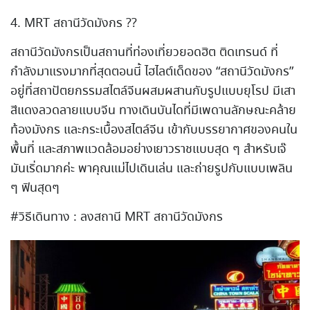
4. MRT สถานีวัดมังกร ??
สถานีวัดมังกรเป็นสถานที่ท่องเที่ยวยอดฮิต ติดเทรนด์ ที่
กำลังมาแรงมากที่สุดตอนนี้ ไฮไลต์เด็ดของ “สถานีวัดมังกร”
อยู่ที่สถาปัตยกรรมสไตล์จีนผสมผสานกับรูปแบบยุโรป มีเสา
สีแดงลวดลายแบบจีน ทางเดินบันไดที่มีเพดานลักษณะคล้าย
ท้องมังกร และกระเบื้องสไตล์จีน เข้ากับบรรยากาศของคนใน
พื้นที่ และสภาพแวดล้อมอย่างเยาวราชแบบสุด ๆ สำหรับเจ๊
มันเริ่ดมากค่ะ พาคุณแม่ไปเดินเล่น และถ่ายรูปกับแบบเพลิน
ๆ ฟินสุดๆ
#วิธีเดินทาง : ลงสถานี MRT สถานีวัดมังกร