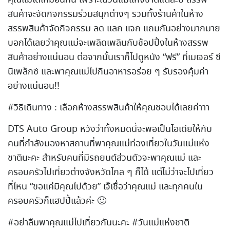
คุณแม่ได้เหมือนกัน เพราะในวันแม่แห่งชาติแต่ละปี สรรพ
สินค้าจะจัดกิจกรรมร่วมสนุกต่างๆ รวมทั้งร้านค้าในห้าง
สรรพสินค้าจัดกิจกรรม ลด แลก แจก แถมกันอย่างมากมาย
บอกได้เลยว่าคุณแม่จะเพลิดเพลินกับช้อปปิ้งในห้างสรรพ
สินค้าอย่างแน่นอน ต่อจากนั้นเราก็ไปดูหนัง “ฟรี” ที่เมเจอร์ ซี
นีเพล็กซ์ และพาคุณแม่ไปกินอาหารอร่อย ๆ รับรองคุ้มค่า
อย่างแน่นอน!!
#วิธีเดินทาง : เลือกห้างสรรพสินค้าให้คุณชอบได้เลยค่าาา
DTS Auto Group หวังว่าทั้งหมดนี้จะพอเป็นไอเดียให้กับ
คนที่กำลังมองหาสถานที่พาคุณแม่ท่องเที่ยวในวันแม่แห่ง
ชาตินะคะ สำหรับคนที่มีรถยนต์ส่วนตัวจะพาคุณแม่ และ
ครอบครัวไปเที่ยวต่างจังหวัดไกล ๆ ก็ได้ แต่ไม่ว่าจะไปเที่ยว
ที่ไหน “ขอแค่มีคุณไปด้วย” เจ๊เชื่อว่าคุณแม่ และทุกคนใน
ครอบครัวก็แฮปปี้แล้วค่ะ 🙂
#อย่าลืมพาคุณแม่ไปเที่ยวกันนะคะ #วันแม่แห่งชาติ