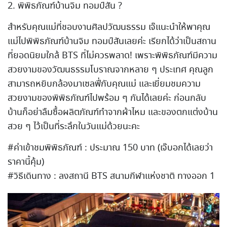
2. พิพิธภัณฑ์บ้านจิม ทอมป์สัน ?
สำหรับคุณแม่ที่ชอบงานศิลปวัฒนธรรม เจ๊แนะนำให้พาคุณ
แม่ไปพิพิธภัณฑ์บ้านจิม ทอมป์สันเลยค่ะ เรียกได้ว่าเป็นสถาน
ที่ยอดนิยมใกล้ BTS ที่ไม่ควรพลาด! เพราะพิพิธภัณฑ์มีความ
สวยงามของวัฒนธรรมโบราณจากหลาย ๆ ประเทศ คุณลูก
สามารถหยิบกล้องมาเซลฟี่กับคุณแม่ และเยี่ยมชมความ
สวยงามของพิพิธภัณฑ์ไปพร้อม ๆ กันได้เลยค่ะ ก่อนกลับ
บ้านก็อย่าลืมซื้อผลิตภัณฑ์ทำจากผ้าไหม และของตกแต่งบ้าน
สวย ๆ ไว้เป็นที่ระลึกในวันแม่ด้วยนะคะ
#ค่าเข้าชมพิพิธภัณฑ์ : ประมาณ 150 บาท (เจ๊บอกได้เลยว่า
ราคานี้คุ้ม)
#วิธีเดินทาง : ลงสถานี BTS สนามกีฬาแห่งชาติ ทางออก 1