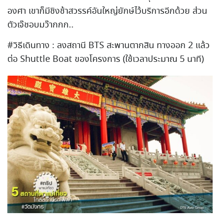
องศา เขาก็มีชิงช้าสวรรค์อันใหญ่ยักษ์ไว้บริการอีกด้วย ส่วน
ตัวเจ๊ชอบมว๊ากกก..
#วิธีเดินทาง : ลงสถานี BTS สะพานตากสิน ทางออก 2 แล้ว
ต่อ Shuttle Boat ของโครงการ (ใช้เวลาประมาณ 5 นาที)