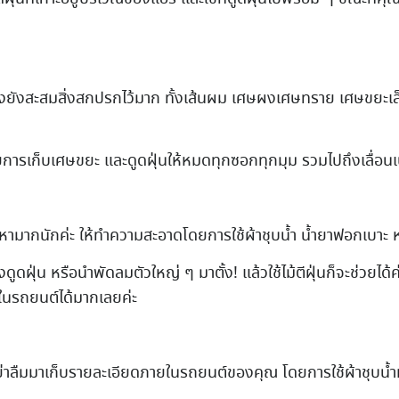
ทั้งยังสะสมสิ่งสกปรกไว้มาก ทั้งเส้นผม เศษผงเศษทราย เศษขยะ
ยการเก็บเศษขยะ และดูดฝุ่นให้หมดทุกซอกทุกมุม รวมไปถึงเลื่อ
ามากนักค่ะ ให้ทำความสะอาดโดยการใช้ผ้าชุบน้ำ น้ำยาฟอกเบาะ 
่องดูดฝุ่น หรือนำพัดลมตัวใหญ่ ๆ มาตั้ง! แล้วใช้ไม้ตีฝุ่นก็จะช่วยไ
นในรถยนต์ได้มากเลยค่ะ
าลืมมาเก็บรายละเอียดภายในรถยนต์ของคุณ โดยการใช้ผ้าชุบน้ำห