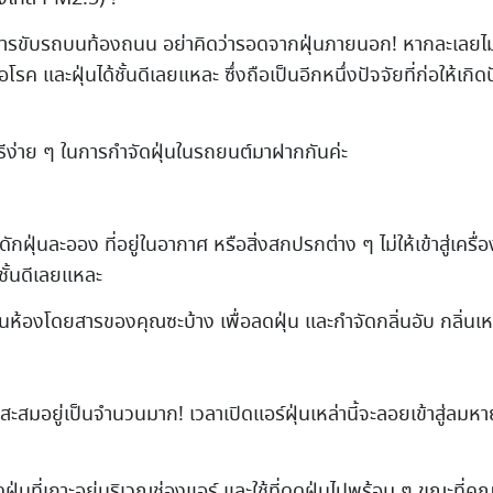
ิตด้วยการขับรถบนท้องถนน อย่าคิดว่ารอดจากฝุ่นภายนอก! หากละเล
 และฝุ่นได้ชั้นดีเลยแหละ ซึ่งถือเป็นอีกหนึ่งปัจจัยที่ก่อให้เกิ
ธีง่าย ๆ ในการกำจัดฝุ่นในรถยนต์มาฝากกันค่ะ
ฝุ่นละออง ที่อยู่ในอากาศ หรือสิ่งสกปรกต่าง ๆ ไม่ให้เข้าสู่เครื
นชั้นดีเลยแหละ
้องโดยสารของคุณซะบ้าง เพื่อลดฝุ่น และกำจัดกลิ่นอับ กลิ่นเหม็
ะสมอยู่เป็นจำนวนมาก! เวลาเปิดแอร์ฝุ่นเหล่านี้จะลอยเข้าสู่ลมห
ที่เกาะอยู่บริเวณช่องแอร์ และใช้ที่ดูดฝุ่นไปพร้อม ๆ ขณะที่คุณก