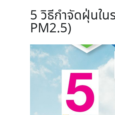
5 วิธีกำจัดฝุ่นใ
PM2.5)