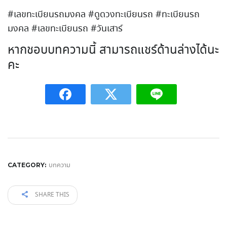
#เลขทะเบียนรถมงคล #ดูดวงทะเบียนรถ #ทะเบียนรถ
มงคล #เลขทะเบียนรถ #วันเสาร์
หากชอบบทความนี้ สามารถแชร์ด้านล่างได้นะ
คะ
บทความ
CATEGORY:
SHARE THIS