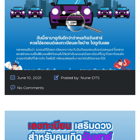
June 10, 2021
Posted by:
Nune-DTS
No Comments