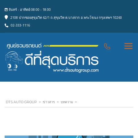
จันทร์ - อาทิตย์ 08:00 - 18:00
2108 ปากซอยสุขุมวิท 62/1 ถ.สุขุมวิท ต.บางจาก อ.พระโขนง กรุงเทพฯ 10260
02-333-1116
DTS AUTO GROUP
>
ข่าวสาร
>
บทความ
>