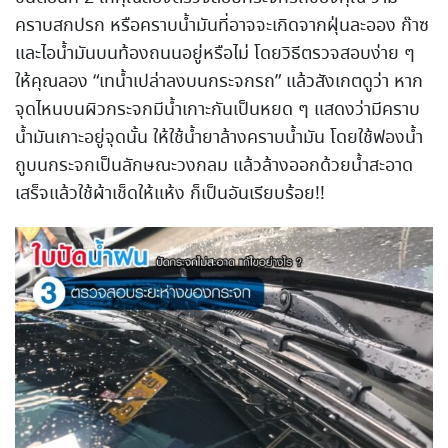
คราบสกปรก หรือคราบน้ำมันที่อาจจะเกิดจากฝุ่นละออง ก๊าซ
และไอน้ำมันบนท้องถนนอยู่หรือไม่ โดยวิธีตรวจสอบง่าย ๆ
ให้คุณลอง “เทน้ำเปล่าลงบนกระจกรถ” แล้วสังเกตดูว่า หาก
จุดไหนบนผิวกระจกมีน้ำเกาะกันเป็นหยด ๆ แสดงว่ามีคราบ
น้ำมันเกาะอยู่จุดนั้น ให้ใช้น้ำยาล้างคราบน้ำมัน โดยใช้ฟองน้ำ
ถูบนกระจกเป็นลักษณะวงกลม แล้วล้างออกด้วยน้ำสะอาด
เสร็จแล้วใช้ผ้าเช็ดให้แห้ง ก็เป็นอันเรียบร้อย!!