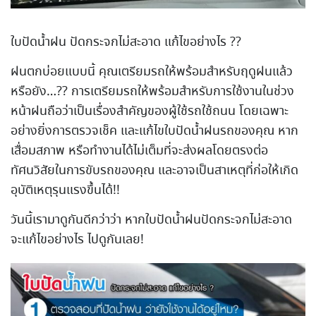
ใบปัดน้ำฝน ปัดกระจกไม่สะอาด แก้ไขอย่างไร ??
ฝนตกบ่อยแบบนี้ คุณเตรียมรถให้พร้อมสำหรับฤดูฝนแล้ว
หรือยัง…?? การเตรียมรถให้พร้อมสำหรับการใช้งานในช่วง
หน้าฝนถือว่าเป็นเรื่องสำคัญของผู้ใช้รถใช้ถนน โดยเฉพาะ
อย่างยิ่งการตรวจเช็ค และแก้ไขใบปัดน้ำฝนรถของคุณ หาก
เสื่อมสภาพ หรือทำงานได้ไม่เต็มที่จะส่งผลโดยตรงต่อ
ทัศนวิสัยในการขับรถของคุณ และอาจเป็นสาเหตุที่ก่อให้เกิด
อุบัติเหตุรุนแรงขึ้นได้!!
วันนี้เรามาดูกันดีกว่าว่า หากใบปัดน้ำฝนปัดกระจกไม่สะอาด
จะแก้ไขอย่างไร ไปดูกันเลย!