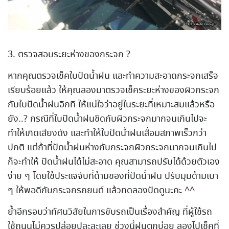
3. ตรวจสอบระยะห่างของกระจก ?
หากคุณตรวจเช็คใบปัดน้ำฝน และทำความสะอาดกระจกเสร็จ
เรียบร้อยแล้ว ให้คุณลองมาตรวจเช็คระยะห่างของผิวกระจก
กับใบปัดน้ำฝนอีกที ให้แน่ใจว่าอยู่ในระยะที่เหมาะสมแล้วหรือ
ยัง..? กรณีที่ใบปัดน้ำฝนชิดกับผิวกระจกมากจนเกินไปจะ
ทำให้เกิดเสียงดัง และทำให้ใบปัดน้ำฝนเสื่อมสภาพเร็วกว่า
ปกติ แต่ถ้าที่ปัดน้ำฝนห่างกับกระจกผิวกระจกมากจนเกินไป
ก็จะทำให้ ปัดน้ำฝนได้ไม่สะอาด คุณสามารถปรับได้ด้วยตัวเอง
ง่าย ๆ โดยใช้ประแจจับที่ด้ามของที่ปัดน้ำฝน ปรับมุมด้ามเบา
ๆ ให้พอดีกับกระจกรถยนต์ แล้วทดลองปัดดูนะคะ ^^
ย้ำอีกรอบว่าทัศนวิสัยในการขับรถเป็นเรื่องสำคัญ ที่ผู้ใช้รถ
ใช้ถนนไม่ควรปล่อยปละละเลย ช่วงนี้ฝนตกบ่อย ลองไปเช็คที่