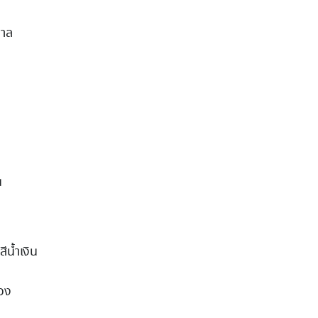
ตาล
น
ีน้ำเงิน
่วง