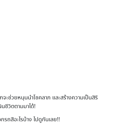
ฉลกจะช่วยหนุนนำโชคลาภ และสร้างความเป็นสิริ
นินชีวิตตามมาได้!
อกรถสีอะไรบ้าง ไปดูกันเลย!!