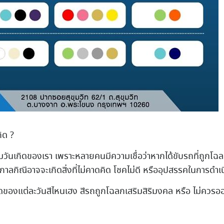
กิด
?
ตามวันเกิดของเรา เพราะหลายคนมีความเชื่อว่าหากได้ขับรถที่ถูกโ
มิกาลกิณีอาจจะเกิดสิ่งที่ไม่คาดคิด โชคไม่ดี หรืออุปสรรคในการดำเ
เกิดของแต่ละวันสีไหนเฮง สีรถถูกโฉลกเสริมสิริมงคล หรือ ไม่ควรอ