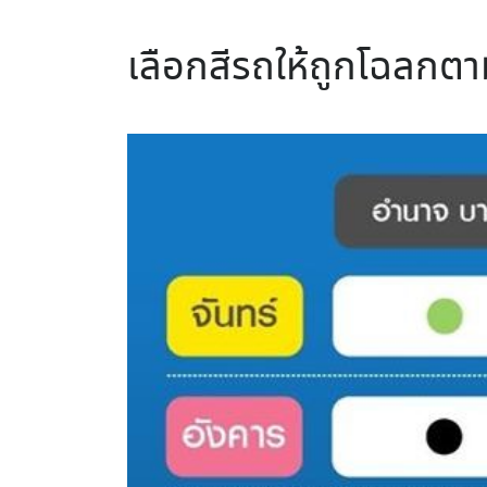
เลือกสีรถให้ถูกโฉลกตา