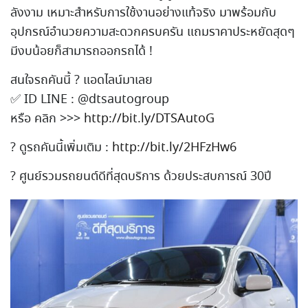
ลังง
าม เหมาะสำหรับการใช้งานอย่างแ
ท้จริง มาพร้อมกับ
อุปกรณ์อำนวยความ
สะดวกครบครัน แถมราคาประหยัดสุดๆ
มีงบน้อยก็สามารถออกรถได้ !
สนใจรถคันนี้
?
แอดไลน์มาเลย
✅
ID LINE : @dtsautogroup
หรือ คลิก >>>
http://bit.ly/DTSAutoG
?
ดูรถคันนี้เพิ่มเติม :
http://bit.ly/2HFzHw6
?
ศูนย์รวมรถยนต์ดีที่สุดบริก
าร ด้วยประสบการณ์ 30ปี