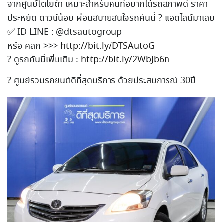
จากศูนย์โตโยต
้า เหมาะสำหรับคนที่อยากได้รถส
ภาพดี ราคา
ประหยัด ดาวน์น้อย ผ่อนสบาย
สนใจรถคันนี้
?
แอดไลน์มาเลย
✅
ID LINE : @dtsautogroup
หรือ คลิก >>>
http://bit.ly/DTSAutoG
?
ดูรถคันนี้เพิ่มเติม :
http://bit.ly/2WbJb6n
?
ศูนย์รวมรถยนต์ดีที่สุดบริก
าร ด้วยประสบการณ์ 30ปี