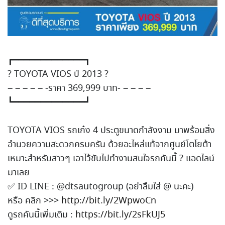
┏━━━━━━━━━━━━━┓
?
TOYOTA VIOS ปี 2013
?
– – – – – -ราคา 369,999 บาท- – – – –
┗━━━━━━━━━━━━━┛
TOYOTA VIOS รถเก๋ง 4 ประตูขนาดกำลังงาม มาพร้อมสิ่ง
อํานวยความสะดวก
ครบครัน ด้วยอะไหล่แท้จากศูนย์โตโยต
้า
เหมาะสำหรับสาวๆ เอาไว้ขับไปทำงาน
สนใจรถคันนี้
?
แอดไลน์
มาเลย
✅
ID LINE : @dtsautogroup (อย่าลืมใส่ @ นะคะ)
หรือ คลิก >>>
http://bit.ly/2WpwoCn
ดูรถคันนี้เพิ่มเติม :
https://bit.ly/2sFkUJ5