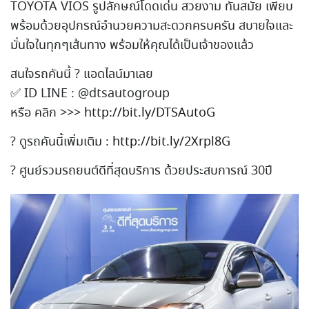
TOYOTA VIOS รูปลักษณ์โดดเด่น สวยงาม ทันสมัย เพียบ
พร้อมด้วยอุปกรณ์อำนวย
ความสะดวกครบครัน สบายใจและ
มั่นใจในทุกๆเส้นท
าง พร้อมให้คุณได้เป็นเจ้าของแ
ล้ว
สนใจรถคันนี้
?
แอดไลน์มาเลย
✅
ID LINE : @dtsautogroup
หรือ คลิก >>>
http://bit.ly/DTSAutoG
?
ดูรถคันนี้เพิ่มเติม :
http://bit.ly/2Xrpl8G
?
ศูนย์รวมรถยนต์ดีที่สุดบริก
าร ด้วยประสบการณ์ 30ปี