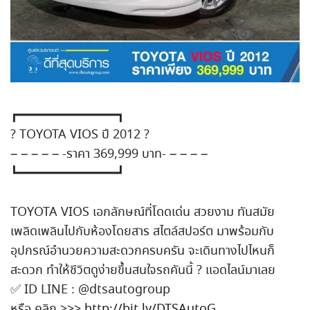
┏━━━━━━━━━━━━━┓
?
TOYOTA VIOS ปี 2012
?
– – – – – -ราคา 369,999 บาท- – – – –
┗━━━━━━━━━━━━━┛
TOYOTA VIOS เอกลักษณ์ที่โดดเด่น สวยงาม ทันสมัย
เพลิดเพลินไปกับห้องโดยสาร สไตล์สปอร์ต มาพร้อมกับ
อุปกรณ์อำนวยความ
สะดวกครบครัน จะเดินทางไปไหนก็
สะดวก ทำให้ชีวิตดูง่ายขึ้น
สนใจรถคันนี้
?
แอดไลน์มาเลย
✅
ID LINE : @dtsautogroup
หรือ คลิก >>>
http://bit.ly/DTSAutoG