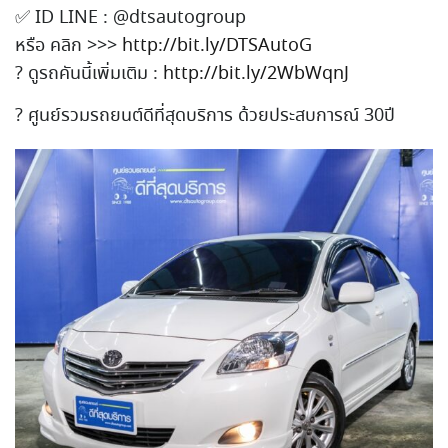
✅
ID LINE : @dtsautogroup
หรือ คลิก >>>
http://bit.ly/DTSAutoG
?
ดูรถคันนี้เพิ่มเติม :
http://bit.ly/2WbWqnJ
?
ศูนย์รวมรถยนต์ดีที่สุดบริก
าร ด้วยประสบการณ์ 30ปี