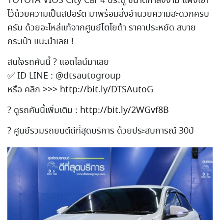
TOYOTA VIOS City Car 4 ประตู ขนาดกำลังงาม แฝงเอา
ไว้ด้วยความเป็นสปอร์
ต มาพร้อมสิ่งอํานวยความสะดวก
ครบ
ครัน ด้วยอะไหล่แท้จากศูนย์โตโยต
้า ราคาประหยัด สบาย
กระเป๋า แนะนำเลย !
สนใจรถคันนี้
?
แอดไลน์มาเลย
✅
ID LINE : @dtsautogroup
หรือ คลิก >>>
http://bit.ly/DTSAutoG
?
ดูรถคันนี้เพิ่มเติม :
http://bit.ly/2WGvf8B
?
ศูนย์รวมรถยนต์ดีที่สุดบริก
าร ด้วยประสบการณ์ 30ปี