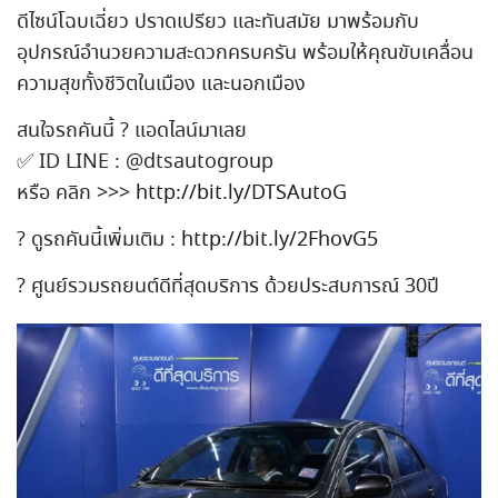
ดีไซน์โฉบเฉี่ยว ปราดเปรียว และทันสมัย มาพร้อมกับ
อุปกรณ์อำนวยความ
สะดวกครบครัน พร้อมให้คุณขับเคลื่อน
ความส
ุขทั้งชีวิตในเมือง และนอกเมือง
สนใจรถคันนี้
?
แอดไลน์มาเลย
✅
ID LINE : @dtsautogroup
หรือ คลิก >>>
http://bit.ly/DTSAutoG
?
ดูรถคันนี้เพิ่มเติม :
http://bit.ly/2FhovG5
?
ศูนย์รวมรถยนต์ดีที่สุดบริก
าร ด้วยประสบการณ์ 30ปี