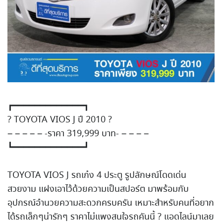
┏━━━━━━━━━━━━━┓
?
TOYOTA VIOS J ปี 2010
?
– – – – – -ราคา 319,999 บาท- – – – –
┗━━━━━━━━━━━━━┛
TOYOTA VIOS J รถเก๋ง 4 ประตู รูปลักษณ์โดดเด่น
สวยงาม แฝงเอาไว้ด้วยความเป็นสปอร์
ต มาพร้อมกับ
อุปกรณ์อำนวยความ
สะดวกครบครัน เหมาะสำหรับคนที่อยาก
ได้รถเ
ล็กๆน่ารักๆ ราคาไม่แพง
สนใจรถคันนี้
?
แอดไลน์มาเลย