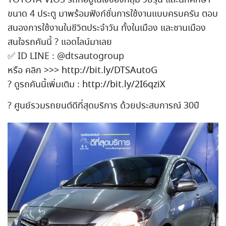
ขนาด 4 ประตู มาพร้อมฟังก์ชั่นการใช้งานแ
บบครบครัน ตอบ
สนองการใช้งานในชีวิตประ
จำวัน ทั้งในเมือง และชานเมือง
สนใจรถคันนี้
?
แอดไลน์มาเลย
✅
ID LINE : @dtsautogroup
หรือ คลิก >>>
http://bit.ly/DTSAutoG
?
ดูรถคันนี้เพิ่มเติม :
http://bit.ly/2I6qziX
?
ศูนย์รวมรถยนต์ดีที่สุดบริก
าร ด้วยประสบการณ์ 30ปี