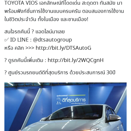
TOYOTA VIOS เอกลักษณ์ที่โดดเด่น สะดุดตา ทันสมัย มา
พร้อมฟังก์ชั่นการใช้งานแ
บบครบครัน ตอบสนองการใช้งาน
ในชีวิตประ
จำวัน ทั้งในเมือง และชานเมือง!
สนใจรถคันนี้
?
แอดไลน์มาเลย
✅
ID LINE : @dtsautogroup
หรือ คลิก >>>
http://bit.ly/DTSAutoG
?
ดูรถคันนี้เพิ่มเติม :
http://bit.ly/2WQCgnH
?
ศูนย์รวมรถยนต์ดีที่สุดบริก
าร ด้วยประสบการณ์ 30ปี