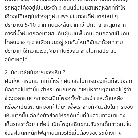
รถหลุดโค้งอยู่เป็นประจำ !! ถนนลื่นเป็นสาเหตุหลักที่ทำให้
เกิดอุบัติเหตุในช่วงฤดูฝน เพราะในตอนที่ฝนตกใหม่ ๆ
ประมาณ 5-10 นาที ถนนจะลื่นมากกว่าปกติ สาเหตุมาจาก
การที่น้ำฝนตกลงมาผสมกับฝุ่นบนพื้นถนนจนกลายเป็นดิน
โคลนบาง ๆ ฉาบผิวถนนอยู่ รถคันไหนที่ขับมาด้วยความ
ประมาท ใช้ความเร็วสูงมากในช่วงนี้ จะมีโอกาสประสบ
อุบัติเหตุได้ !
2. ทัศนวิสัยในการมองเห็น ?
ฝนยิ่งตกหนักมากเท่าไหร่ ทัศนวิสัยในการมองเห็นก็จะยิ่งลด
น้อยลงไปเท่านั้น สำหรับคนขับรถมือใหม่หลายๆคนยังไม่รู้ว่า
ช่วงเวลาฝนตกควรจะเปิดไฟรถทั้งด้านหน้า และด้านหลัง
หรือจะเปิดไฟตัดหมอกก็ได้นะ เพื่อเราจะมีทัศนวิสัยในการมอง
เห็นมากขึ้น อีกทั้งยังช่วยให้รถคันอื่นที่ขับสวนทางมามอง
เห็นรถเราด้วย แต่อย่าเปิดไฟฉุกเฉินขณะขับรถเด็ดขาดนะ ใน
ช่วงฝนตกหนักไฟฉุกเฉินควรใช้เมื่อต้องจอดรถข้างทาง