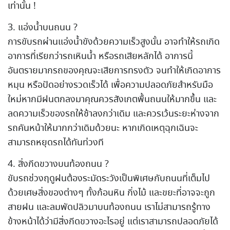
เท่านั้น !
3. แอ่งน้ำบนถนน ?
การขับรถผ่านแอ่งน้ำขังด้วยความเร็วสูงนั้น อาจทำให้รถเกิด
อาการที่เรียกว่ารถเหินน้ำ หรือรถเสียหลักได้ อาการนี้
อันตรายมากรถของคุณจะเสียการทรงตัว จนทำให้เกิดอาการ
หมุน หรือปัดอย่างรวดเร็วได้ เพื่อความปลอดภัยสำหรับมือ
ใหม่หากมีฝนตกลงมาคุณควรสังเกตพื้นถนนให้มากขึ้น และ
ลดความเร็วของรถให้ช้าลงกว่าเดิม และควรเว้นระยะห่างจาก
รถคันหน้าให้มากกว่าเดิมด้วยนะ หากเกิดเหตุฉุกเฉินจะ
สามารถหยุดรถได้ทันท่วงที
4. สิ่งกีดขวางบนท้องถนน ?
ขับรถช่วงฤดูฝนต้องระมัดระวังเป็นพิเศษกับถนนที่เต็มไป
ด้วยเศษสิ่งของต่างๆ ทั้งก้อนหิน กิ่งไม้ และขยะที่อาจจะถูก
สายฝน และลมพัดปลิวมาบนท้องถนน เราไม่สามารถรู้ทาง
ข้างหน้าได้ว่ามีสิ่งกีดขวางอะไรอยู่ แต่เราสามารถปลอดภัยได้