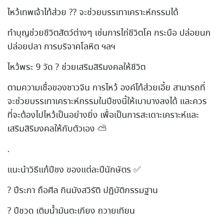
ไหว้เทพเจ้าไท้ส่วย ?? จะช่วยบรรเทาเคราะห์กรรมได้
ทำบุญช่วยชีวิตสัตว์ต่างๆ เช่นการไถ่ชีวิตโค กระบือ ปล่อยนก
ปล่อยปลา การบริจาคโลหิต ฯลฯ
ไหว้พระ 9 วัด ? ช่วยเสริมสิริมงคลให้ชีวิต
ตามความเชื่อของชาวจีน การไหว้ องค์ไท้ส่วยเอี้ย สามารถที่
จะช่วยบรรเทาเคราะห์กรรมในปีชงนี้ให้เบาบางลงได้ และควร
ที่จะต้องไปไหว้เป็นอย่างยิ่ง เพื่อเป็นการสะเดาะเคราะห์และ
เสริมสิริมงคลให้กับตัวเอง ⛅️
.
แนะนำวิธีแก้ปีชง ของแต่ละปีนักษัตร ✅
? ปีระกา ถือศีล กินมังสวิรัติ ปฏิบัติกรรมฐาน
? ปีชวด เติมน้ำมันตะเกียง ถวายเทียน