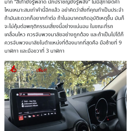
มาก “สี่เท้ายังรู้พลาด นักปราชญ์ยังรู้พลั้ง” ไม่มีสุภาษิตคำ
ไหนเหมาะสมเท่าคำนี้อีกแล้ว อย่าคิดว่าสิ่งที่คุณทำเป็นประจำ
ถ้ามันสะดวกก็อยากทำต่อ ถ้าในอนาคตเกิดอุบัติเหตุขึ้น มันก็
จะไม่คุ้มต่อพฤติกรรมเสี่ยงนี้อย่างแน่นอน ในขณะที่รถ
เคลื่อนไหว ควรจับพวงมาลัยอย่างถูกต้อง และถ้าเป็นไปได้ก็
ควรจับพวงมาลัยในตำแหน่งที่ต้องมากที่สุดคือ มือซ้ายที่ 9
นาฬิกา และมือขวาที่ 3 นาฬิกา