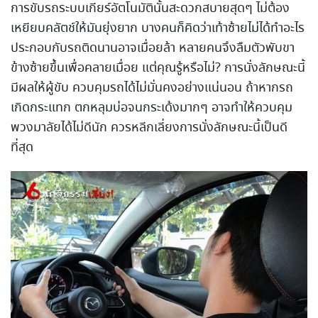
การขับรถระบบเกียร์อัตโนมัตินั้นสะดวกสบายสุดๆ ไม่ต้อง
เหยียบคลัตช์ให้มันยุ่งยาก บางคนก็คิดว่าเท้าซ้ายไม่ได้ทำอะไร
ประกอบกับรถติดนานอาจเมื่อยล้า หลายคนจึงลืมตัวพับขา
ข้างซ้ายขึ้นเพื่อคลายเมื่อย แต่คุณรู้หรือไม่? การนั่งลักษณะนี้
มีผลให้ผู้ขับ ควบคุมรถได้ไม่มั่นคงอย่างแน่นอน ถ้าหากรถ
เกิดกระแทก ตกหลุมบ่อจนกระเด้งมากๆ อาจทำให้ควบคุม
พวงมาลัยได้ไม่ดีนัก ควรหลีกเลี่ยงการนั่งลักษณะนี้เป็นดี
ที่สุด