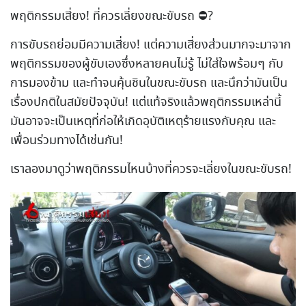
พฤติกรรมเสี่ยง! ที่ควรเลี่ยงขณะขับรถ ⛔?
การขับรถย่อมมีความเสี่ยง! แต่ความเสี่ยงส่วนมากจะมาจาก
พฤติกรรมของผู้ขับเองซึ่งหลายคนไม่รู้ ไม่ใส่ใจพร้อมๆ กับ
การมองข้าม และทำจนคุ้นชินในขณะขับรถ และนึกว่ามันเป็น
เรื่องปกติในสมัยปัจจุบัน! แต่แท้จริงแล้วพฤติกรรมเหล่านี้
มันอาจจะเป็นเหตุที่ก่อให้เกิดอุบัติเหตุร้ายแรงกับคุณ และ
เพื่อนร่วมทางได้เช่นกัน!
เราลองมาดูว่าพฤติกรรมไหนบ้างที่ควรจะเลี่ยงในขณะขับรถ!