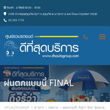
จันทร์ - อาทิตย์ 08:00 - 18:00
2108 ปากซอยสุขุมวิท 62/1 ถ.สุขุมวิท ต.บางจาก อ.พระโขนง กรุงเทพฯ 10260
02-333-1116
ฝนตกแบบนี้ FINAL
DTS AUTO GROUP
>
ข่าวสาร
>
บทความ
>
ฝนตกแบบนี้…ถึงรู้ว่า “มีรถ” มันสบาย