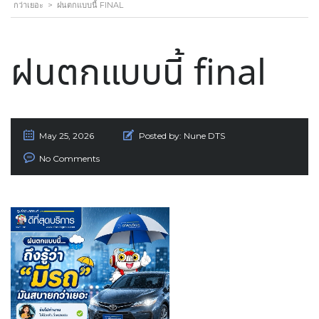
กว่าเยอะ
>
ฝนตกแบบนี้ FINAL
ฝนตกแบบนี้ final
May 25, 2026
Posted by:
Nune DTS
No Comments