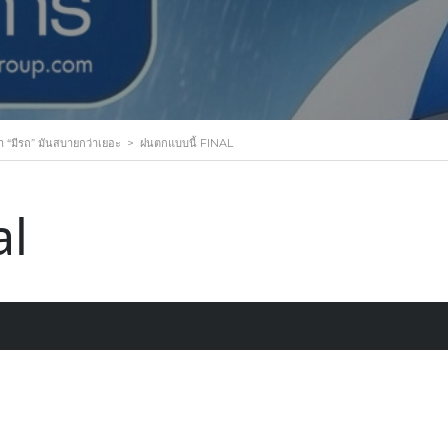
่า “มีรถ” มันสบายกว่าเยอะ
>
ฝนตกแบบนี้ FINAL
al