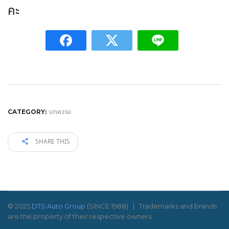
คะ
บทความ
CATEGORY:
SHARE THIS
© 2025
DTS Auto Group
(SINCE 1988)
Trademarks and brands
are the property of their respective owners.