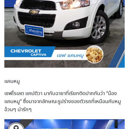
แคบหมู
เชฟโรเลต แคปติวา มากับฉายาที่เรียกติดปากกัน
ว่า “น้อง
แคบหมู” ซึ่งมาจากลักษณะรูปร่างของต
ัวรถที่เหมือนกับหมู
อ้วนๆ น่ารักๆ