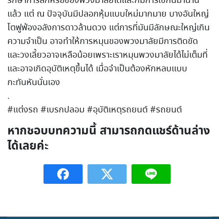
รักษาการสึกหรอของพวงมาลัยได้และก็มีการใช้กันมานาน
แล้ว แต่ ณ ปัจจุบันมีปลอกหุ้มแบบใหม่มากมาย บางอันใหญ่
โตฟูฟ่องอลังการดาวล้านดวง แต่การที่มันมีลักษณะใหญ่เกิน
ความจำเป็น อาจทำให้การหมุนของพวงมาลัยมีการติดขัด
และวงเลี้ยวอาจเหลือน้อยเพราะเราหมุนพวงมาลัยได้ไม่เต็มที่
และอาจเกิดอุบัติเหตุขึ้นได้ เมื่อจำเป็นต้องหักหลบแบบ
กะทันหันนั่นเอง
.
#แต่งรถ #เบรกปลอม #อุบัติเหตุรถยนต์ #รถยนต์
หากชอบบทความนี้ สามารถกดแชร์ด้านล่าง
ได้เลยค่ะ