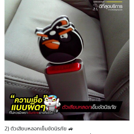
2) ตัวเสียบหลอกเข็มขัดนิรภัย 🚙