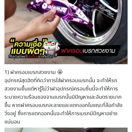
1) ฝาครอบเบรกสวยงาม 🤩
อุปกรณ์สุดฮิตที่คิดว่าการใส่ฝาครอบเบรกนั้น จะทำให้รถ
สวยงามขึ้นแต่หารู้ไม่ว่าฝาอุปกรณ์ครอบชิ้นนี้จะทำให้การ
ระบายความร้อนของจานเบรกนั้นมีปัญหาและอันตรายมาก
ขึ้น หากฝาครอบเบรกละลายและแตกออกในขณะที่ล้อกำลัง
วิ่งอยู่ ซึ่งการแตกออกนั้นจะทำให้การเบรกมีปัญหาอย่าง
แน่นอน