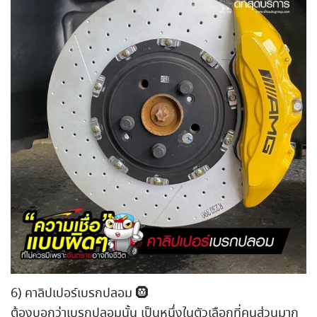
6) คาลิปเปอร์เบรกปลอม 🛞
ต้องบอกว่าเบรกปลอมนั้น เป็นหนึ่งในตัวเลือกที่คนส่วนมาก