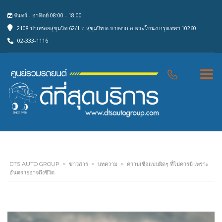
จันทร์ - อาทิตย์ 08:00 - 18:00
2108 ปากซอยสุขุมวิท 62/1 ถ.สุขุมวิท ต.บางจาก อ.พระโขนง กรุงเทพฯ 10260
02-333-1116
DTS AUTO GROUP
>
ข่าวสาร
>
บทความ
>
ความเชื่อแบบผิดๆ ที่ไม่ควรมี เพราะ
อันตรายอาจถึงชีวิต