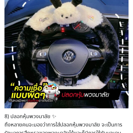
8) ปลอกหุ้มพวงมาลัย ✨
ถึงหลายคนจะมองว่าการใส่ปลอกหุ้มพวงมาลัย จะเป็นการ