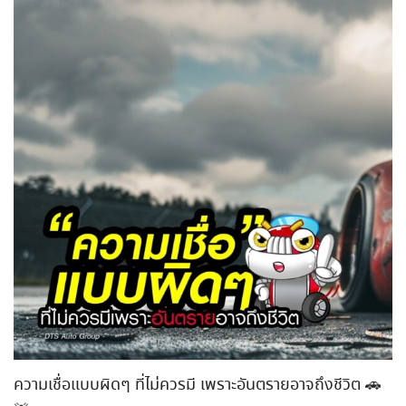
ความเชื่อแบบผิดๆ ที่ไม่ควรมี เพราะอันตรายอาจถึงชีวิต 🚗