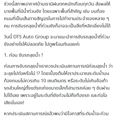
ช่วงนี้สภาพอากาศบ้านเรามีฝนตกหนักเกือบทุกวัน ส่งผลให้
บางพื้นที่มีน้ำท่วมขัง โดยเฉพาะพื้นที่สำคัญ เช่น บนท้อง
ถนนที่เป็นเส้นทางสัญจรในการไปทำงานประจำของหลาย ๆ
คน การขับรถลุยน้ำที่ท่วมขังก็อาจจะเป็นสิ่งที่หลีกเลี่ยงไม่ได้
วันนี้ DTS Auto Group จะมาแนะนำการขับรถลุยน้ำที่ท่วม
ขังอย่างไรให้ปลอดภัย ไปดูพร้อมกันเลยค่ะ
1. ก่อน ขับรถลุยน้ำ ?
ก่อนการขับรถลุยน้ำเราควรประเมินสถานการณ์ก่อนลุยน้ำ ว่า
จะลุยไปต่อหรือไม่ !? โดยเบื้องต้นให้เราประมาณระดับน้ำบน
ท้องถนนไม่ควรเกิน 10 เซนติเมตร หรือระดับไม่เกินข้อเท้า
รถส่วนใหญ่ตั้งแต่รถเก๋งขนาดเล็กก็สามารถค่อย ๆ ขับผ่าน
ไปได้เลย เพราะอยู่ในระดับที่ยังท่วมไม่ถึงท้องรถ และท่อไอ
เสียนั่นเอง!
หากประเมินสถานการณ์แล้วพบว่ามีโอกาสที่ระดับน้ำจะท่วม