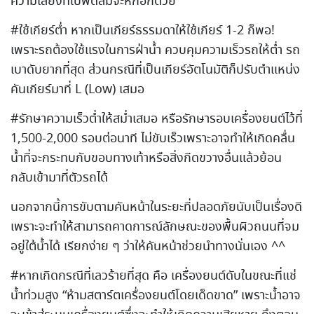
ความเสี่ยงที่ใบพัดลมจะหักอีกด้วย
#ใช้เกียร์ต่ำ หากเป็นเกียร์ธรรมดาให้ใช้เกียร์ 1-2 ก็พอ!
เพราะรถต้องใช้แรงในการฝ่าน้ำ ควบคุมความเร็วรถให้ต่ำ รถ
เบาดับยากที่สุด ส่วนกรณีที่เป็นเกียร์อัตโนมัติก็ปรับตำแหน่ง
คันเกียร์มาที่ L (Low) เสมอ
#รักษาความเร็วต่ำให้สม่ำเสมอ หรือรักษารอบเครื่องยนต์ไว้ที่
1,500-2,000 รอบต่อนาที ไม่ขับเร็วเพราะอาจทำให้เกิดคลื่น
น้ำที่จะกระทบกับขอบทางเท้าหรือสิ่งกีดขวางอื่นแล้วย้อน
กลับเข้ามาที่ตัวรถได้
นอกจากนี้การขับตามคันหน้าในระยะที่ปลอดภัยนับเป็นเรื่องดี
เพราะจะทำให้สามารถคาดการณ์ลักษณะของพื้นผิวถนนที่จม
อยู่ใต้น้ำได้ เรียกง่าย ๆ ว่าให้คันหน้าช่วยนำทางนั่นเอง ^^
#หากเกิดกรณีที่เลวร้ายที่สุด คือ เครื่องยนต์ดับในขณะที่แช่
น้ำท่วมสูง “ห้ามสตาร์ตเครื่องยนต์โดยเด็ดขาด” เพราะน้ำอาจ