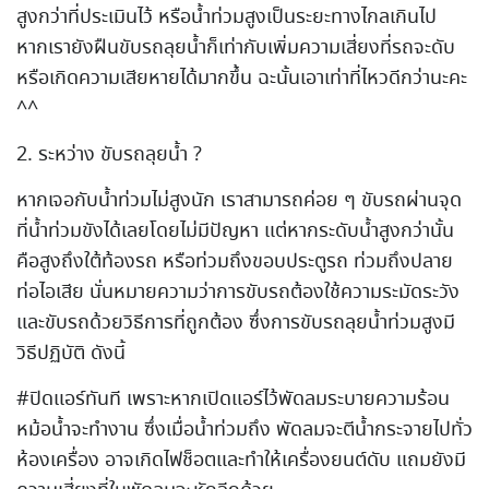
สูงกว่าที่ประเมินไว้ หรือน้ำท่วมสูงเป็นระยะทางไกลเกินไป
หากเรายังฝืนขับรถลุยน้ำก็เท่ากับเพิ่มความเสี่ยงที่รถจะดับ
หรือเกิดความเสียหายได้มากขึ้น ฉะนั้นเอาเท่าที่ไหวดีกว่านะคะ
^^
2. ระหว่าง ขับรถลุยน้ำ ?
หากเจอกับน้ำท่วมไม่สูงนัก เราสามารถค่อย ๆ ขับรถผ่านจุด
ที่น้ำท่วมขังได้เลยโดยไม่มีปัญหา แต่หากระดับน้ำสูงกว่านั้น
คือสูงถึงใต้ท้องรถ หรือท่วมถึงขอบประตูรถ ท่วมถึงปลาย
ท่อไอเสีย นั่นหมายความว่าการขับรถต้องใช้ความระมัดระวัง
และขับรถด้วยวิธีการที่ถูกต้อง ซึ่งการขับรถลุยน้ำท่วมสูงมี
วิธีปฏิบัติ ดังนี้
#ปิดแอร์ทันที เพราะหากเปิดแอร์ไว้พัดลมระบายความร้อน
หม้อน้ำจะทำงาน ซึ่งเมื่อน้ำท่วมถึง พัดลมจะตีน้ำกระจายไปทั่ว
ห้องเครื่อง อาจเกิดไฟช็อตและทำให้เครื่องยนต์ดับ แถมยังมี