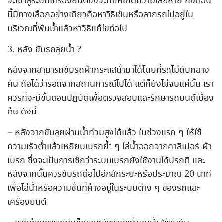
จะเข้าสู่ระบบเครื่องยนต์ซึ่งจะทำให้เกิดความเสียหาย ถึงตอน
นี้มีทางเลือกอย่างเดียวคือหาวิธีเข็นหรือลากรถไปอยู่ใน
บริเวณที่พ้นน้ำแล้วหาวิธีแก้ไขต่อไป
3. หลัง ขับรถลุยน้ำ ?
หลังจากสามารถขับรถฝ่ากระแสน้ำมาได้โดยที่รถไม่ดับกลาง
คัน ถือได้ว่ารอดจากสถานการณ์ไปได้ แต่ก็ยังไม่จบแค่นั้น เรา
ควรที่จะมีขั้นตอนปฏิบัติเพื่อตรวจสอบและรักษารถยนต์เบื้อง
ต้น ดังนี้
– หลังจากขับลุยผ่านน้ำท่วมสูงได้แล้ว ในช่วงแรก ๆ ให้ใช้
ความเร็วต่ำแล้วเหยียบเบรกย้ำ ๆ ไล่น้ำออกจากคาลิเปอร์-ผ้า
เบรก ซึ่งจะเป็นการเช็กว่าระบบเบรกยังใช้งานได้ปรกติ และ
หลังจากนั้นควรขับรถต่อไปอีกสักระยะหรือประมาณ 20 นาที
เพื่อไล่น้ำหรือความชื้นที่ค้างอยู่ในระบบต่าง ๆ ของรถและ
เครื่องยนต์